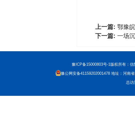
上一篇:
鄂豫皖
下一篇:
一场沉
豫ICP备15000803号-1
版权所有：信阳市科
豫公网安备41159202001478
地址：河南省信
总访