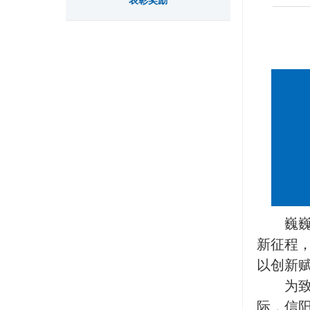
表彰奖励
巍
新征程
以创新
为
际，信阳