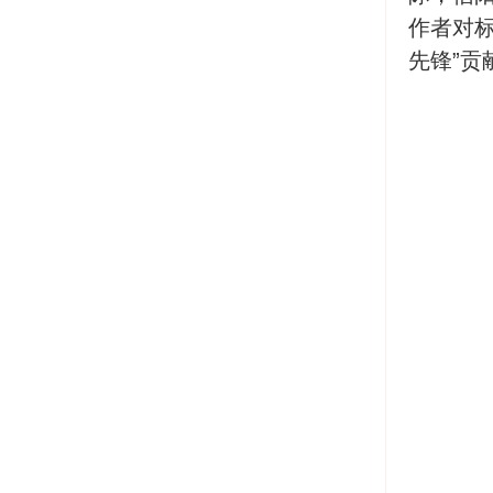
作者对
先锋”贡