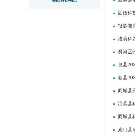
县区科协动态
固始科
银龄健
淮滨科协
浉河区开
息县20
新县20
商城县开
淮滨县
商城县科
光山县