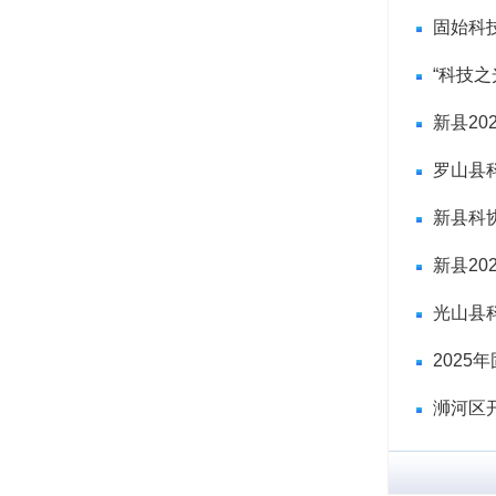
固始科
“科技之
新县20
罗山县科
新县科协
新县20
光山县
202
浉河区开